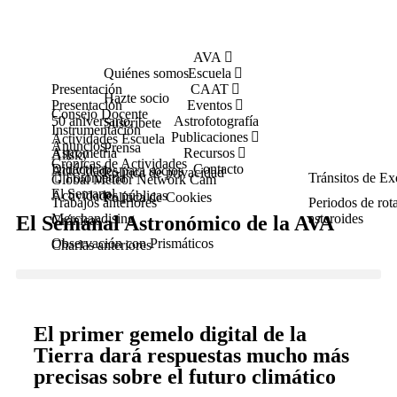
AVA
Quiénes somos
Escuela
Presentación
CAAT
Hazte socio
Presentación
Eventos
Consejo Docente
50 aniversario
Astrofotografía
Suscríbete
Instrumentación
Publicaciones
Actividades Escuela
Anuncios
Prensa
Astrometría
Recursos
Allsky
Crónicas de Actividades
Didáctica
Contacto
Actividades para socios
Política de privacidad
Fotometría
Tránsitos de Ex
Global Meteor Network Cam
El Semanal
Actividades públicas
Política de Cookies
Trabajos anteriores
Periodos de rot
Merchandising
asteroides
El Semanal Astronómico de la AVA
Crónicas
Observación con Prismáticos
Charlas anteriores
El primer gemelo digital de la
Tierra dará respuestas mucho más
precisas sobre el futuro climático