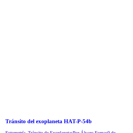
Tránsito del exoplaneta HAT-P-54b
Fotometría
,
Tránsito de Exoplanetas
Por
Álvaro Fornas
9 de