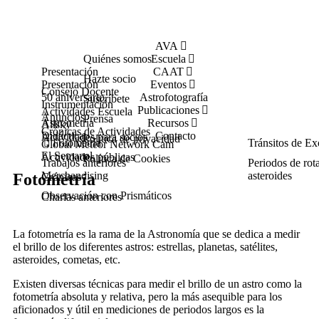
AVA
Quiénes somos
Escuela
Presentación
CAAT
Hazte socio
Presentación
Eventos
Consejo Docente
50 aniversario
Astrofotografía
Suscríbete
Instrumentación
Publicaciones
Actividades Escuela
Anuncios
Prensa
Astrometría
Recursos
Allsky
Crónicas de Actividades
Didáctica
Contacto
Actividades para socios
Política de privacidad
Fotometría
Tránsitos de Ex
Global Meteor Network Cam
El Semanal
Actividades públicas
Política de Cookies
Trabajos anteriores
Periodos de rot
Merchandising
asteroides
Fotometría
Crónicas
Observación con Prismáticos
Charlas anteriores
La fotometría es la rama de la Astronomía que se dedica a medir
el brillo de los diferentes astros: estrellas, planetas, satélites,
asteroides, cometas, etc.
Existen diversas técnicas para medir el brillo de un astro como la
fotometría absoluta y relativa, pero la más asequible para los
aficionados y útil en mediciones de periodos largos es la