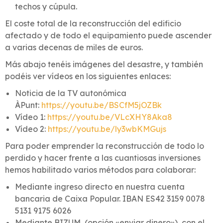
techos y cúpula.
El coste total de la reconstrucción del edificio
afectado y de todo el equipamiento puede ascender
a varias decenas de miles de euros.
Más abajo tenéis imágenes del desastre, y también
podéis ver vídeos en los siguientes enlaces:
Noticia de la TV autonómica
ÀPunt:
https://youtu.be/BSCfM5jOZBk
Vídeo 1:
https://youtu.be/VLcXHY8Aka8
Vídeo 2:
https://youtu.be/ly3wbKMGujs
Para poder emprender la reconstrucción de todo lo
perdido y hacer frente a las cuantiosas inversiones
hemos habilitado varios métodos para colaborar:
Mediante ingreso directo en nuestra cuenta
bancaria de Caixa Popular. IBAN ES42 3159 0078
5131 9175 6026
Mediante BIZUM (opción «enviar dinero»), con el