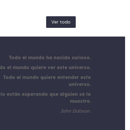
Ver todo
Todo el mundo ha nacido curioso.
do el mundo quiere ver este universo.
Todo el mundo quiere entender este
universo.
lo están esperando que alguien se lo
muestre.
John Dobson.