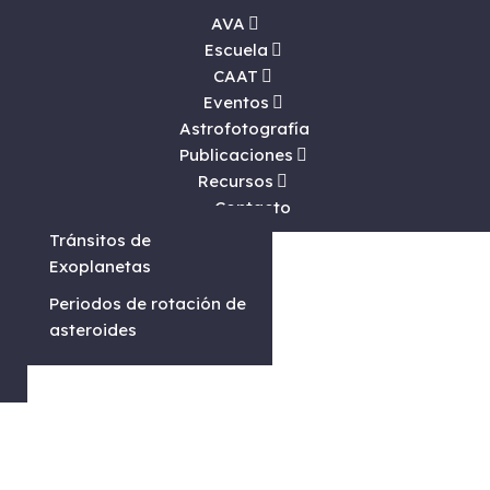
AVA
Escuela
CAAT
Eventos
Astrofotografía
Publicaciones
Recursos
Contacto
s
s
Tránsitos de
Exoplanetas
Periodos de rotación de
asteroides