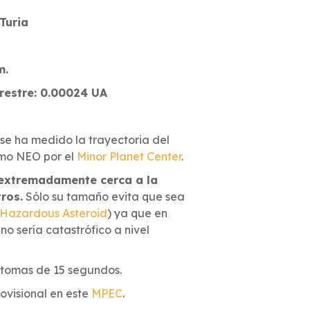
Turia
m.
rrestre: 0.00024 UA
se ha medido la trayectoria del
mo NEO por el
Minor Planet Center
.
extremadamente cerca a la
tros.
Sólo su tamaño evita que sea
y Hazardous Asteroid
) ya que en
o sería catastrófico a nivel
8 tomas de 15 segundos.
rovisional en este
MPEC
.