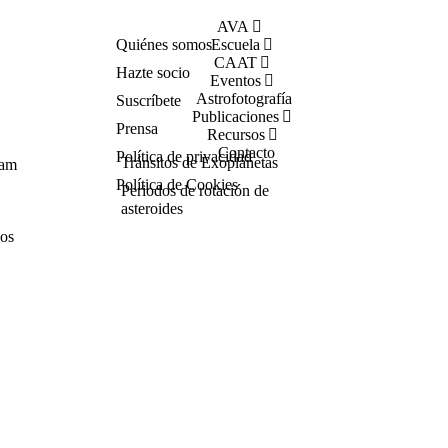
AVA
Quiénes somos
Escuela
CAAT
Hazte socio
Eventos
Astrofotografía
Suscríbete
Publicaciones
Prensa
Recursos
Contacto
Política de privacidad
Tránsitos de Exoplanetas
Cam
Política de Cookies
Periodos de rotación de
asteroides
cos