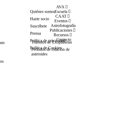
AVA
Quiénes somos
Escuela
CAAT
Hazte socio
Eventos
Astrofotografía
Suscríbete
Publicaciones
Prensa
Recursos
Contacto
Política de privacidad
Tránsitos de Exoplanetas
Cam
Política de Cookies
Periodos de rotación de
asteroides
cos