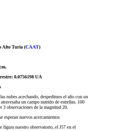
 Alto Turia (
CAAT
)
cm.
rrestre: 0.0756198
UA
s
 las nubes acechando, despedimos el año con un
atravesaba un campo nutrido de estrellas. 100
r 3 observaciones de la magnitud 20.
 se esperan nuevos acercamientos
e figura nuestro observatorio, el J57 en el