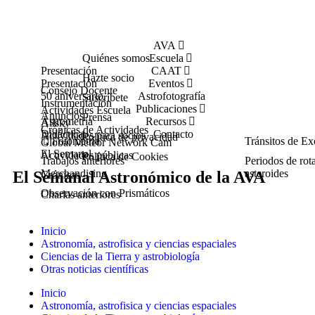
AVA
Quiénes somos
Escuela
Presentación
CAAT
Hazte socio
Presentación
Eventos
Consejo Docente
50 aniversario
Astrofotografía
Suscríbete
Instrumentación
Publicaciones
Actividades Escuela
Anuncios
Prensa
Astrometría
Recursos
Allsky
Crónicas de Actividades
Didáctica
Contacto
Actividades para socios
Política de privacidad
Fotometría
Tránsitos de Ex
Global Meteor Network Cam
El Semanal
Actividades públicas
Política de Cookies
Trabajos anteriores
Periodos de rot
Merchandising
asteroides
El Semanal Astronómico de la AVA
Crónicas
Observación con Prismáticos
Charlas anteriores
Inicio
Astronomía, astrofisica y ciencias espaciales
Ciencias de la Tierra y astrobiología
Otras noticias científicas
Inicio
Astronomía, astrofisica y ciencias espaciales