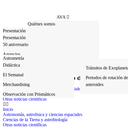
AVA
Quiénes somos
Escuela
Presentación
CAAT
Hazte socio
Presentación
Eventos
Consejo Docente
Suscríbete
50 aniversario
Astrofotografía
Instrumentación
Actividades Escuela
Publicaciones
Prensa
Anuncios
Allsky
Astrometría
Recursos
Crónicas de Actividades
Política de privacidad
Actividades para socios
Didáctica
Contacto
Global Meteor Network Cam
Fotometría
Tránsitos de Exoplanet
Política de Cookies
Actividades públicas
El Semanal
El Semanal Astronómico de la AVA
Trabajos anteriores
Periodos de rotación de
Crónicas
Inicio
Merchandising
asteroides
Astronomía, astrofisica y ciencias espaciales
Charlas anteriores
Ciencias de la Tierra y astrobiología
Observación con Prismáticos
Otras noticias científicas
Inicio
Astronomía, astrofisica y ciencias espaciales
Ciencias de la Tierra y astrobiología
Otras noticias científicas