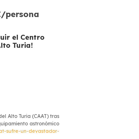
€/persona
uir el Centro
lto Turia!
l Alto Turia (CAAT) tras
equipamiento astronómico
aat-sufre-un-devastador-