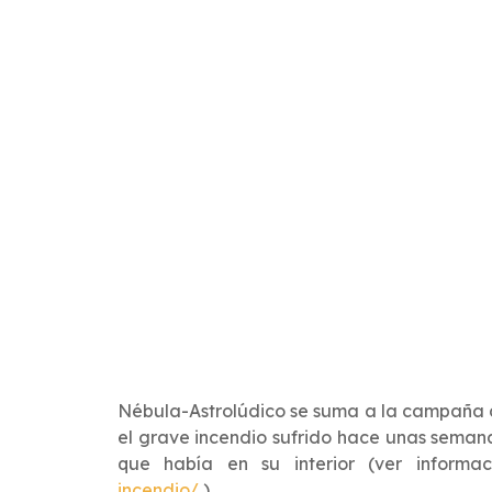
Nébula-Astrolúdico se suma a la campaña de
el grave incendio sufrido hace unas seman
que había en su interior (ver informa
incendio/
).