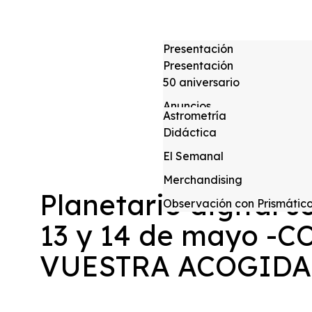
Presentación
Presentación
Consejo Docente
50 aniversario
Instrumentación
Actividades Escuela
Anuncios
Allsky
Astrometría
Crónicas de Actividades
Actividades para socios
Didáctica
Global Meteor Network Ca
Fotometría
Actividades públicas
El Semanal
Trabajos anteriores
Crónicas
Merchandising
Planetario digital s
Charlas anteriores
Observación con Prismátic
13 y 14 de mayo -
VUESTRA ACOGIDA