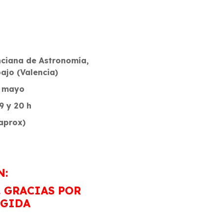
nciana de Astronomía,
ajo (Valencia)
e mayo
9 y 20 h
(aprox)
N:
 GRACIAS POR
OGIDA