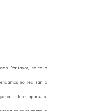
ado. Por favor, indica la
endamos no realizar la
que consideres oportuna,
citada, se os asignará la