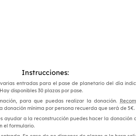
Instrucciones:
varias entradas para el pase de planetario del día indic
. Hay disponibles 30 plazas por pase.
irmación, para que puedas realizar la donación.
Recom
La donación mínima por persona recuerda que será de 5€.
res ayudar a la reconstrucción puedes hacer la donación 
 el formulario.
e entrada.
En caso de no disponer de plazas a la hora soli