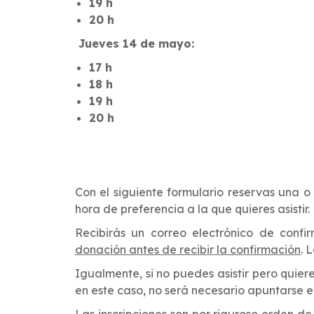
19 h
20 h
Jueves 14 de mayo:
17 h
18 h
19 h
20 h
Con el siguiente formulario reservas una o 
hora de preferencia a la que quieres asistir
Recibirás un correo electrónico de conf
donación antes de recibir la confirmación
. 
I
gualmente, si no puedes asistir pero quie
en este caso, no será necesario apuntarse en
Las inscripciones son por riguroso orden d