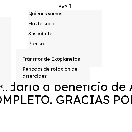
AVA
Quiénes somos
Escuela
CAAT
Hazte socio
Eventos
Suscríbete
Astrofotografía
Publicaciones
Prensa
Recursos
Política de privacidad
Contacto
m
Tránsitos de Exoplanetas
Política de Cookies
Periodos de rotación de
asteroides
olidario a beneficio de
os
COMPLETO. GRACIAS PO