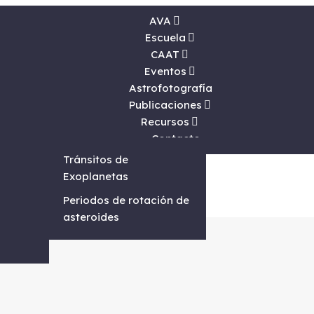
AVA
Escuela
CAAT
Eventos
Astrofotografía
Publicaciones
ela
Recursos
Contacto
vidades
dad
 socios
twork
Tránsitos de
icas
Exoplanetas
es
Periodos de rotación de
asteroides
s