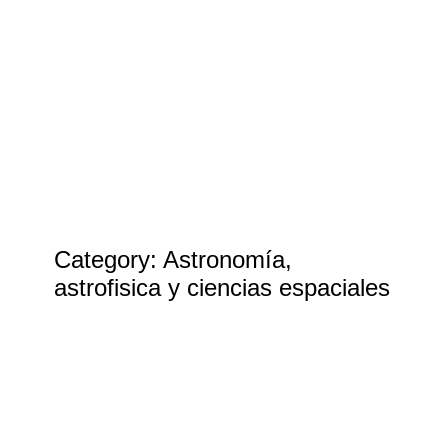
AVA
Escuela
CAAT
Eventos
Astrofotografía
Publicaciones
Recursos
Contacto
Category: Astronomía,
astrofisica y ciencias espaciales