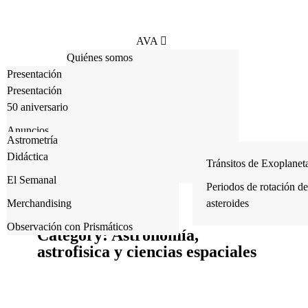
AVA
Quiénes somos
Escuela
Presentación
CAAT
Hazte socio
Presentación
Eventos
Consejo Docente
Suscríbete
50 aniversario
Astrofotografía
Instrumentación
Actividades Escuela
Publicaciones
Prensa
Anuncios
Allsky
Astrometría
Recursos
Crónicas de Actividades
Política de privacidad
Actividades para socios
Didáctica
Contacto
Global Meteor Network Cam
Fotometría
Tránsitos de Exoplanet
Política de Cookies
Actividades públicas
El Semanal
Trabajos anteriores
Periodos de rotación de
Crónicas
Merchandising
asteroides
Charlas anteriores
Observación con Prismáticos
Category: Astronomía,
astrofisica y ciencias espaciales