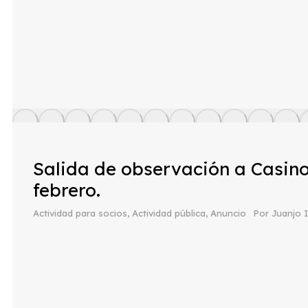
Salida de observación a Casino
febrero.
Actividad para socios
,
Actividad pública
,
Anuncio
Por
Juanjo 