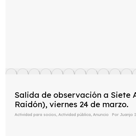
Salida de observación a Siete
Raidón), viernes 24 de marzo.
Actividad para socios
,
Actividad pública
,
Anuncio
Por
Juanjo 