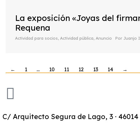
La exposición «Joyas del firma
Requena
Actividad para socios
,
Actividad pública
,
Anuncio
Por
Juanjo 
←
1
…
10
11
12
13
14
→
C/ Arquitecto Segura de Lago, 3 · 46014