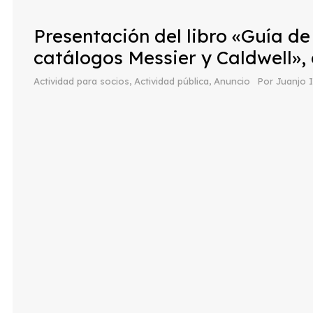
Presentación del libro «Guía d
catálogos Messier y Caldwell»,
Actividad para socios
,
Actividad pública
,
Anuncio
Por
Juanjo 