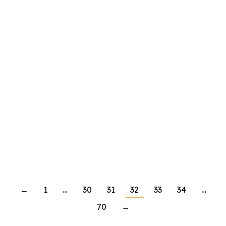
Generadores de
radioisótopos de cobalto-60
para misiones espaciales
Astronomía, astrofisica y ciencias espaciales
,
Diario Astronomico
Por
Paco Catala
16 de noviembre de 2024
←
1
…
30
31
32
33
34
…
70
→