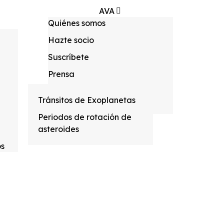
AVA
Quiénes somos
Escuela
CAAT
Hazte socio
Eventos
Suscríbete
Astrofotografía
Publicaciones
Prensa
Recursos
Política de privacidad
Contacto
m
Tránsitos de Exoplanetas
Política de Cookies
Periodos de rotación de
asteroides
os