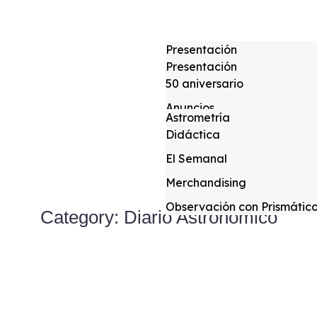
Presentación
Presentación
Consejo Docente
50 aniversario
Instrumentación
Actividades Escuela
Anuncios
Allsky
Astrometría
Crónicas de Actividades
Actividades para socios
Didáctica
Global Meteor Network Ca
Fotometría
Actividades públicas
El Semanal
Trabajos anteriores
Crónicas
Merchandising
Charlas anteriores
Observación con Prismátic
Category: Diario Astronomico