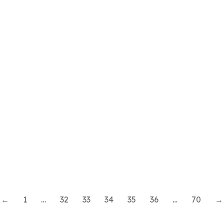
l
a
»
←
1
…
32
33
34
35
36
…
70
→