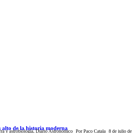
 alto de la historia moderna
rra y astrobiología
,
Diario Astronomico
Por
Paco Catala
8 de julio d