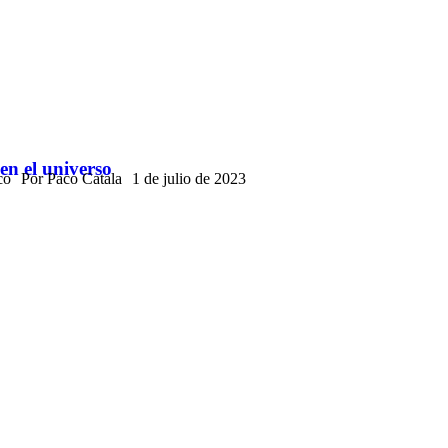
en el universo
co
Por
Paco Catala
1 de julio de 2023