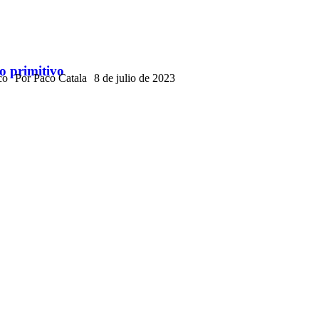
so primitivo
co
Por
Paco Catala
8 de julio de 2023