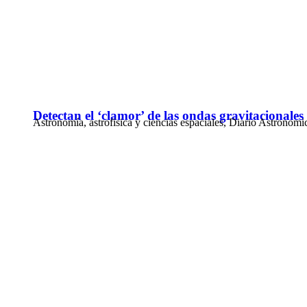
Detectan el ‘clamor’ de las ondas gravitacionales 
Astronomía, astrofisica y ciencias espaciales
,
Diario Astronomi