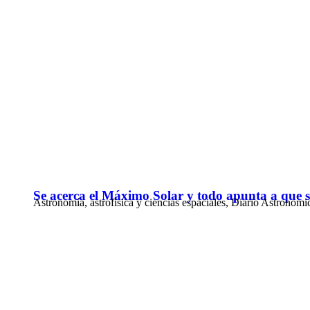
Se acerca el Máximo Solar y todo apunta a que 
Astronomía, astrofisica y ciencias espaciales
,
Diario Astronomi