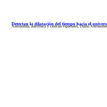
Detectan la dilatación del tiempo hacia el univer
Astronomía, astrofisica y ciencias espaciales
,
Diario Astronomi