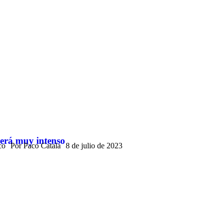
será muy intenso
co
Por
Paco Catala
8 de julio de 2023